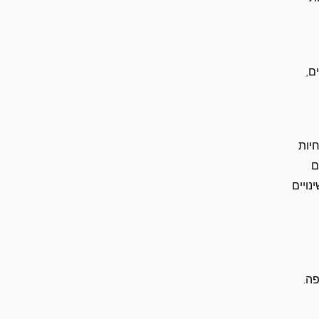
ם,
יות
ם
נויים
ה.