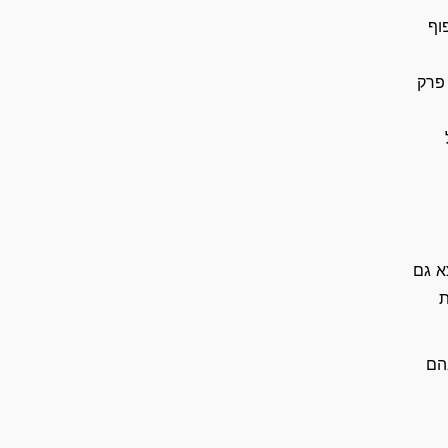
וף
 פרק
א גם
ת
הם