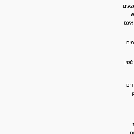
צעים
ש
אינם
מים
טין.
דים
ת
ת