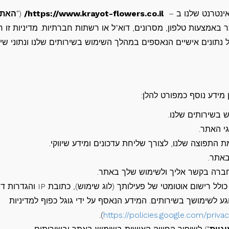
אינטרנט שלנו ב –
https://www.krayot-flowers.co.il/
("
האתר
באמצעות טלפון, מסרונים, דוא"ל או רשתות חברתיות. מדיניות זו 
 נתונים אישיים הנאספים במהלך השימוש בשירותים שלנו ונתוני שי
 מידע נוסף כמפורט להלן:
 בשירותים שלנו.
י האתר.
תפוצה שלנו, לצורך שליחת עדכונים ומידע שיווקי.
באתר.
חברה בקשר אליך ולשימוש שלך באתר.
ם אוטומטי של פעילותך (לוג שימוש), כתובת IP והגדרות דפדפן.
שנאסף באמצעות Google Analytics בנוגע לשימושך בשירותים. המידע הנאסף על ידי גוגל כפוף למדיניות
).
https://policies.google.com/privac