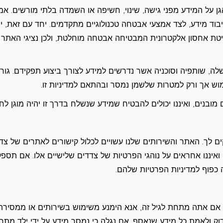
ן על המידע מפני גישה, שינוי, חשיפה או השמדה בלתי מורשים. אמ
עיבוד מידע, לצד אמצעי אבטחה טכנולוגיים מתקדמים. יחד עם זאת, י
טת אחסון אלקטרונית המבטיחה אבטחה מוחלטת, ולכן נציגי האתר 
ה, שותפיה וסוכניה אשר נדרשים למידע לצורך ביצוע תפקידם. גור
מוש אך ורק למטרות שלשמן נמסר ובהתאם למדיניות זו.
מובנים, ואיננו יכולים להבטיח שמידע שנשלח בדרך זו יהיה מוגן לחלו
ים לך. האתר והשירותים שלנו עשויים לכלול קישורים לאתרים של צד
 ואיננו אחראים על נוהגי הפרטיות של צדדים שלישיים אלו. אם תספק
 כפוף למדיניות הפרטיות שלהם.
שירותים שלנו אינם מיועדים לילדים מתחת לגיל 18. אם אתה מתחת לגיל זה, אנא הימנע משימוש בשירותים או ממסיר
דוק ולאמת כל מידע שנאסף. אם נגלה כי נמסר מידע על ידי ילד מתח